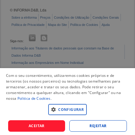
© INFORMA D&B, Lda
Sobre a eInforma
Preços
Condições de Utilização
Condições Gerais
Política de Privacidade
Mapa do Site
Política de Cookies
Ajuda
Siga-nos:
Informação aos Titulares de dados pessoais que constam na Base de
Dados Informa D&B
Informação aos Empresários em Nome Individual
Livro de Reclamações Eletrónico
Com o seu consentimento, utilizaremos cookies próprios e de
terceiros (os nossos parceiros) ou tecnologias semelhantes para
armazenar, aceder e tratar os seus dados. Pode retirar o seu
consentimento a qualquer altura, clicando em "Configurar" ou na
nossa
Politica de Cookies
.
CONFIGURAR
ACEITAR
REJEITAR