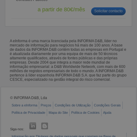
a partir de 80€/mês
Solicitar contacto
A eInforma é uma marca licenciada pela INFORMA D&B, líder no
mercado de informação para negócios há mais de 100 anos. A base
de dados da INFORMA D&B contém todas as empresas em Portugal e
é atualizada diariamente por uma equipa de mais de 50 técnicos
altamente qualificados, através de fontes públicas e das próprias
empresas. Desde 2004 que integra a maior rede mundial de
informação empresarial: a D&B Worldwide Network, com mais de 600
milhões de registos empresariais de todo o mundo. A INFORMA D&B
pertence à líder espanhola INFORMA D&B S.A. que faz parte do grupo
CESCE, especializado na gestão integral do risco comercial.
© INFORMA D&B, Lda
Sobre a eInforma
Preços
Condições de Utilização
Condições Gerais
Política de Privacidade
Mapa do Site
Política de Cookies
Ajuda
Siga-nos:
Informação aos Titulares de dados pessoais que constam na Base de