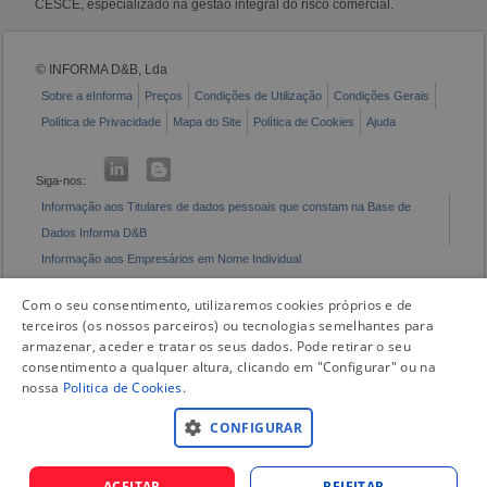
CESCE, especializado na gestão integral do risco comercial.
© INFORMA D&B, Lda
Sobre a eInforma
Preços
Condições de Utilização
Condições Gerais
Política de Privacidade
Mapa do Site
Política de Cookies
Ajuda
Siga-nos:
Informação aos Titulares de dados pessoais que constam na Base de
Dados Informa D&B
Informação aos Empresários em Nome Individual
Livro de Reclamações Eletrónico
Com o seu consentimento, utilizaremos cookies próprios e de
terceiros (os nossos parceiros) ou tecnologias semelhantes para
armazenar, aceder e tratar os seus dados. Pode retirar o seu
consentimento a qualquer altura, clicando em "Configurar" ou na
nossa
Politica de Cookies
.
CONFIGURAR
ACEITAR
REJEITAR