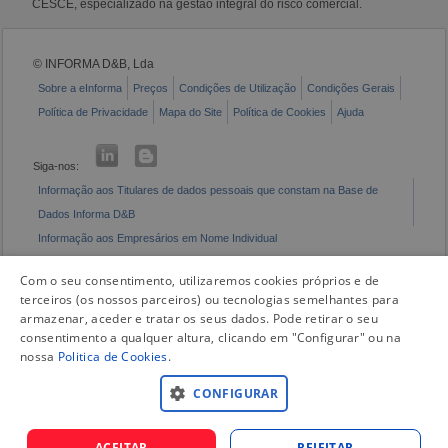
CESCE, especializado na gestão integral do risco comercial.
© INFORMA D&B, Lda
Sobre a eInforma
Preços
Condições de Utilização
Condições Gerais
Política de Privacidade
Mapa do Site
Política de Cookies
Ajuda
Siga-nos:
Informação aos Titulares de dados pessoais que constam na Base de
Dados Informa D&B
Informação aos Empresários em Nome Individual
Livro de Reclamações Eletrónico
Com o seu consentimento, utilizaremos cookies próprios e de
terceiros (os nossos parceiros) ou tecnologias semelhantes para
armazenar, aceder e tratar os seus dados. Pode retirar o seu
consentimento a qualquer altura, clicando em "Configurar" ou na
nossa
Politica de Cookies
.
CONFIGURAR
ACEITAR
REJEITAR