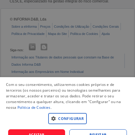
CESCE, especializado na gestão integral do risco comercial.
© INFORMA D&B, Lda
Sobre a eInforma
Preços
Condições de Utilização
Condições Gerais
Política de Privacidade
Mapa do Site
Política de Cookies
Ajuda
Siga-nos:
Informação aos Titulares de dados pessoais que constam na Base de
Dados Informa D&B
Informação aos Empresários em Nome Individual
Livro de Reclamações Eletrónico
Com o seu consentimento, utilizaremos cookies próprios e de
terceiros (os nossos parceiros) ou tecnologias semelhantes para
armazenar, aceder e tratar os seus dados. Pode retirar o seu
consentimento a qualquer altura, clicando em "Configurar" ou na
nossa
Politica de Cookies
.
CONFIGURAR
ACEITAR
REJEITAR