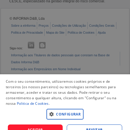
CESCE, especializado na gestão integral do risco comercial.
© INFORMA D&B, Lda
Sobre a eInforma
Preços
Condições de Utilização
Condições Gerais
Política de Privacidade
Mapa do Site
Política de Cookies
Ajuda
Siga-nos:
Informação aos Titulares de dados pessoais que constam na Base de
Dados Informa D&B
Informação aos Empresários em Nome Individual
Livro de Reclamações Eletrónico
Com o seu consentimento, utilizaremos cookies próprios e de
terceiros (os nossos parceiros) ou tecnologias semelhantes para
armazenar, aceder e tratar os seus dados. Pode retirar o seu
consentimento a qualquer altura, clicando em "Configurar" ou na
nossa
Politica de Cookies
.
CONFIGURAR
ACEITAR
REJEITAR