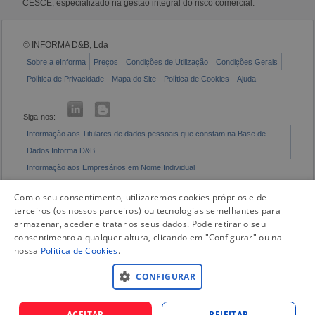
CESCE, especializado na gestão integral do risco comercial.
© INFORMA D&B, Lda
Sobre a eInforma
Preços
Condições de Utilização
Condições Gerais
Política de Privacidade
Mapa do Site
Política de Cookies
Ajuda
Siga-nos:
Informação aos Titulares de dados pessoais que constam na Base de
Dados Informa D&B
Informação aos Empresários em Nome Individual
Livro de Reclamações Eletrónico
Com o seu consentimento, utilizaremos cookies próprios e de
terceiros (os nossos parceiros) ou tecnologias semelhantes para
armazenar, aceder e tratar os seus dados. Pode retirar o seu
consentimento a qualquer altura, clicando em "Configurar" ou na
nossa
Politica de Cookies
.
CONFIGURAR
ACEITAR
REJEITAR