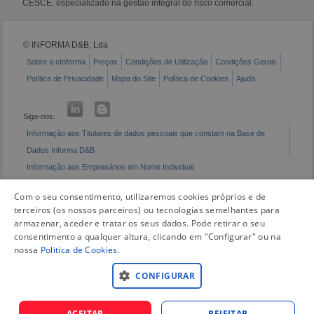
CESCE, especializado na gestão integral do risco comercial.
© INFORMA D&B, Lda
Sobre a eInforma
Preços
Condições de Utilização
Condições Gerais
Política de Privacidade
Mapa do Site
Política de Cookies
Ajuda
Siga-nos:
Informação aos Titulares de dados pessoais que constam na Base de
Dados Informa D&B
Informação aos Empresários em Nome Individual
Livro de Reclamações Eletrónico
Com o seu consentimento, utilizaremos cookies próprios e de
terceiros (os nossos parceiros) ou tecnologias semelhantes para
armazenar, aceder e tratar os seus dados. Pode retirar o seu
consentimento a qualquer altura, clicando em "Configurar" ou na
nossa
Politica de Cookies
.
CONFIGURAR
ACEITAR
REJEITAR