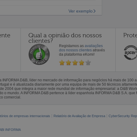
Ver exemplo
ente
Qual a opinião dos nossos
Prot
clientes?
Registamos as
avaliações
dos nossos clientes
através
da plataforma eKomi!
la INFORMA D&B, líder no mercado de informação para negócios há mais de 100
gal e é atualizada diariamente por uma equipa de mais de 50 técnicos altamente 
sde 2004 que integra a maior rede mundial de informação empresarial: a D&B Wor
todo o mundo. A INFORMA D&B pertence à líder espanhola INFORMA D&B S.A. que 
co comercial.
tórios de empresas internacionais
Relatório de Avaliação de Empresa
CyberSecurity Rep
ABI INFORMA