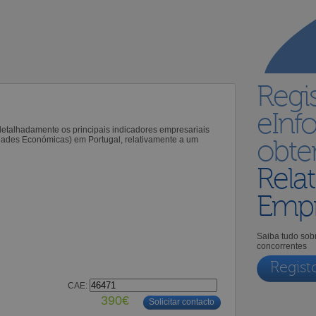
Regi
eInf
 detalhadamente os principais indicadores empresariais
idades Económicas) em Portugal, relativamente a um
obt
Relat
Empr
Saiba tudo sobr
concorrentes
Regist
CAE:
390€
Solicitar contacto