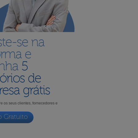
ste-se na
orma e
enha
5
órios de
esa grátis
e os seus clientes, fornecedores e
o Gratuito