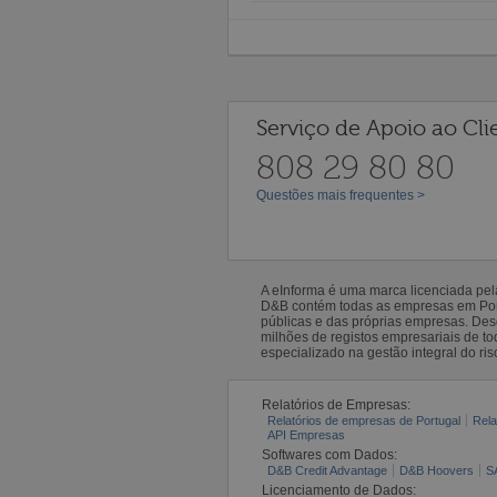
Serviço de Apoio ao Cli
808 29 80 80
Questões mais frequentes >
A eInforma é uma marca licenciada pe
D&B contém todas as empresas em Portu
públicas e das próprias empresas. De
milhões de registos empresariais de 
especializado na gestão integral do ris
Relatórios de Empresas:
Relatórios de empresas de Portugal
Rela
API Empresas
Softwares com Dados:
D&B Credit Advantage
D&B Hoovers
S
Licenciamento de Dados: