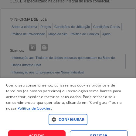
CESCE, especializado na gestão integral do risco comercial.
© INFORMA D&B, Lda
Sobre a eInforma
Preços
Condições de Utilização
Condições Gerais
Política de Privacidade
Mapa do Site
Política de Cookies
Ajuda
Siga-nos:
Informação aos Titulares de dados pessoais que constam na Base de
Dados Informa D&B
Informação aos Empresários em Nome Individual
Livro de Reclamações Eletrónico
Com o seu consentimento, utilizaremos cookies próprios e de
terceiros (os nossos parceiros) ou tecnologias semelhantes para
armazenar, aceder e tratar os seus dados. Pode retirar o seu
consentimento a qualquer altura, clicando em "Configurar" ou na
nossa
Politica de Cookies
.
CONFIGURAR
ACEITAR
REJEITAR