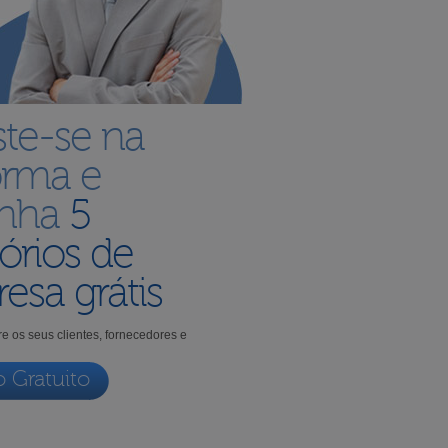
ste-se na
orma e
enha
5
órios de
esa grátis
e os seus clientes, fornecedores e
o Gratuito