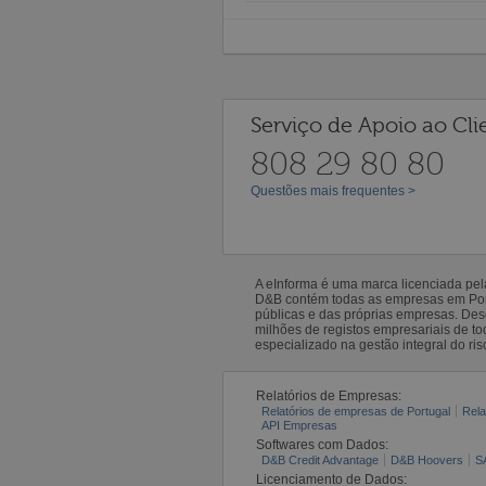
Serviço de Apoio ao Cli
808 29 80 80
Questões mais frequentes >
A eInforma é uma marca licenciada pe
D&B contém todas as empresas em Portu
públicas e das próprias empresas. De
milhões de registos empresariais de 
especializado na gestão integral do ris
Relatórios de Empresas:
Relatórios de empresas de Portugal
Rela
API Empresas
Softwares com Dados:
D&B Credit Advantage
D&B Hoovers
S
Licenciamento de Dados: