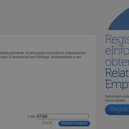
Regi
eInf
 detalhadamente os principais indicadores empresariais
idades Económicas) em Portugal, relativamente a um
obt
Relat
Empr
Saiba tudo sobr
concorrentes
Regist
CAE:
390€
Solicitar contacto