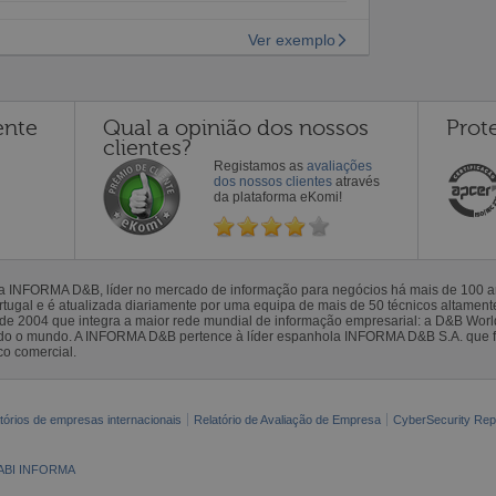
Ver exemplo
ente
Qual a opinião dos nossos
Prot
clientes?
Registamos as
avaliações
dos nossos clientes
através
da plataforma eKomi!
la INFORMA D&B, líder no mercado de informação para negócios há mais de 100
gal e é atualizada diariamente por uma equipa de mais de 50 técnicos altamente 
sde 2004 que integra a maior rede mundial de informação empresarial: a D&B Wor
todo o mundo. A INFORMA D&B pertence à líder espanhola INFORMA D&B S.A. que 
co comercial.
tórios de empresas internacionais
Relatório de Avaliação de Empresa
CyberSecurity Rep
ABI INFORMA