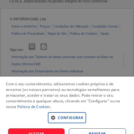
CESCE, especializado na gestão integral do risco comercial.
© INFORMA D&B, Lda
Sobre a eInforma
Preços
Condições de Utilização
Condições Gerais
Política de Privacidade
Mapa do Site
Política de Cookies
Ajuda
Siga-nos:
Informação aos Titulares de dados pessoais que constam na Base de
Dados Informa D&B
Informação aos Empresários em Nome Individual
Livro de Reclamações Eletrónico
Com o seu consentimento, utilizaremos cookies próprios e de
terceiros (os nossos parceiros) ou tecnologias semelhantes para
armazenar, aceder e tratar os seus dados. Pode retirar o seu
consentimento a qualquer altura, clicando em "Configurar" ou na
nossa
Politica de Cookies
.
CONFIGURAR
ACEITAR
REJEITAR