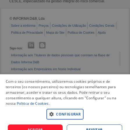
CESCE, especializado na gestão integral do risco comercial.
© INFORMA D&B, Lda
Sobre a eInforma
Preços
Condições de Utilização
Condições Gerais
Política de Privacidade
Mapa do Site
Política de Cookies
Ajuda
Siga-nos:
Informação aos Titulares de dados pessoais que constam na Base de
Dados Informa D&B
Informação aos Empresários em Nome Individual
Livro de Reclamações Eletrónico
Com o seu consentimento, utilizaremos cookies próprios e de
terceiros (os nossos parceiros) ou tecnologias semelhantes para
armazenar, aceder e tratar os seus dados. Pode retirar o seu
consentimento a qualquer altura, clicando em "Configurar" ou na
nossa
Politica de Cookies
.
CONFIGURAR
ACEITAR
REJEITAR