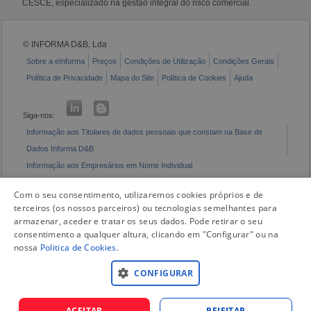
CESCE, especializado na gestão integral do risco comercial.
© INFORMA D&B, Lda
Sobre a eInforma
Preços
Condições de Utilização
Condições Gerais
Política de Privacidade
Mapa do Site
Política de Cookies
Ajuda
Siga-nos:
Informação aos Titulares de dados pessoais que constam na Base de
Dados Informa D&B
Informação aos Empresários em Nome Individual
Livro de Reclamações Eletrónico
Com o seu consentimento, utilizaremos cookies próprios e de
terceiros (os nossos parceiros) ou tecnologias semelhantes para
armazenar, aceder e tratar os seus dados. Pode retirar o seu
consentimento a qualquer altura, clicando em "Configurar" ou na
nossa
Politica de Cookies
.
CONFIGURAR
ACEITAR
REJEITAR