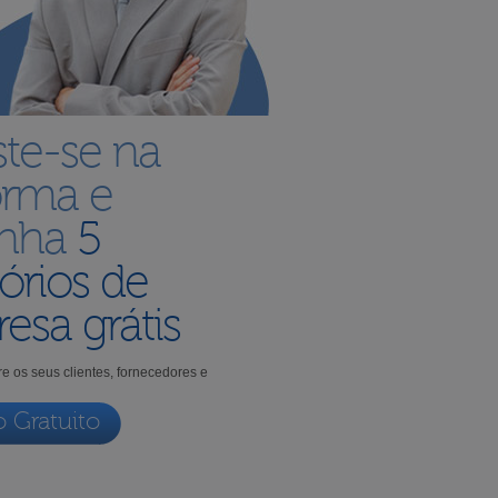
ste-se na
orma e
enha
5
órios de
esa grátis
e os seus clientes, fornecedores e
o Gratuito