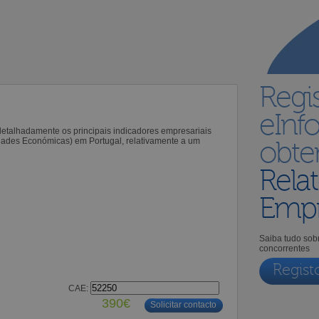
Regi
eInf
 detalhadamente os principais indicadores empresariais
idades Económicas) em Portugal, relativamente a um
obt
Relat
Empr
Saiba tudo sobr
concorrentes
Regist
CAE:
390€
Solicitar contacto