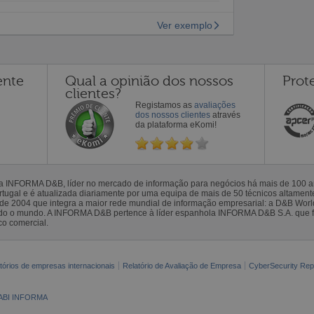
Ver exemplo
ente
Qual a opinião dos nossos
Prot
clientes?
Registamos as
avaliações
dos nossos clientes
através
da plataforma eKomi!
la INFORMA D&B, líder no mercado de informação para negócios há mais de 100
gal e é atualizada diariamente por uma equipa de mais de 50 técnicos altamente 
sde 2004 que integra a maior rede mundial de informação empresarial: a D&B Wor
todo o mundo. A INFORMA D&B pertence à líder espanhola INFORMA D&B S.A. que 
co comercial.
tórios de empresas internacionais
Relatório de Avaliação de Empresa
CyberSecurity Rep
ABI INFORMA