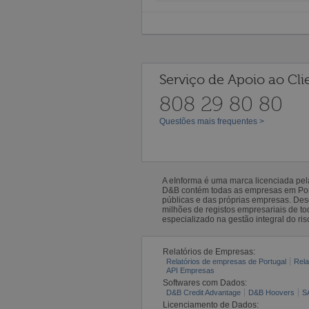
Serviço de Apoio ao Cli
808 29 80 80
Questões mais frequentes >
A eInforma é uma marca licenciada pe
D&B contém todas as empresas em Portu
públicas e das próprias empresas. De
milhões de registos empresariais de 
especializado na gestão integral do ris
Relatórios de Empresas:
Relatórios de empresas de Portugal
Rela
API Empresas
Softwares com Dados:
D&B Credit Advantage
D&B Hoovers
S
Licenciamento de Dados: