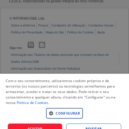
CESCE, especializado na gestão integral do risco comercial.
© INFORMA D&B, Lda
Sobre a eInforma
Preços
Condições de Utilização
Condições Gerais
Política de Privacidade
Mapa do Site
Política de Cookies
Ajuda
Siga-nos:
Informação aos Titulares de dados pessoais que constam na Base de
Dados Informa D&B
Informação aos Empresários em Nome Individual
Livro de Reclamações Eletrónico
Com o seu consentimento, utilizaremos cookies próprios e de
terceiros (os nossos parceiros) ou tecnologias semelhantes para
armazenar, aceder e tratar os seus dados. Pode retirar o seu
consentimento a qualquer altura, clicando em "Configurar" ou na
nossa
Politica de Cookies
.
CONFIGURAR
ACEITAR
REJEITAR