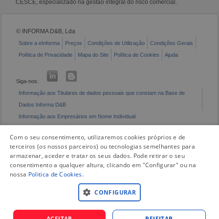
CESCE, especializado na gestão integral do risco comercial.
© INFORMA D&B, Lda
Sobre a eInforma
Preços
Condições de Utilização
Condições Gerais
Política de Privacidade
Mapa do Site
Política de Cookies
Ajuda
Siga-nos:
Informação aos Titulares de dados pessoais que constam na Base de
Dados Informa D&B
Informação aos Empresários em Nome Individual
Livro de Reclamações Eletrónico
Com o seu consentimento, utilizaremos cookies próprios e de
terceiros (os nossos parceiros) ou tecnologias semelhantes para
armazenar, aceder e tratar os seus dados. Pode retirar o seu
consentimento a qualquer altura, clicando em "Configurar" ou na
nossa
Politica de Cookies
.
CONFIGURAR
ACEITAR
REJEITAR