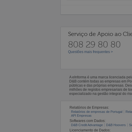
Serviço de Apoio ao Cli
808 29 80 80
Questões mais frequentes >
A eInforma é uma marca licenciada pe
D&B contém todas as empresas em Portu
públicas e das próprias empresas. De
milhões de registos empresariais de 
especializado na gestão integral do ris
Relatórios de Empresas:
Relatórios de empresas de Portugal
Rela
API Empresas
Softwares com Dados:
D&B Credit Advantage
D&B Hoovers
S
Licenciamento de Dados: