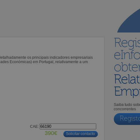
Regi
eInf
 detalhadamente os principais indicadores empresariais
idades Económicas) em Portugal, relativamente a um
obt
Relat
Empr
Saiba tudo sobr
concorrentes
Regist
CAE:
390€
Solicitar contacto