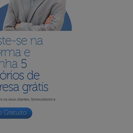
ste-se na
orma e
enha
5
órios de
esa grátis
e os seus clientes, fornecedores e
o Gratuito