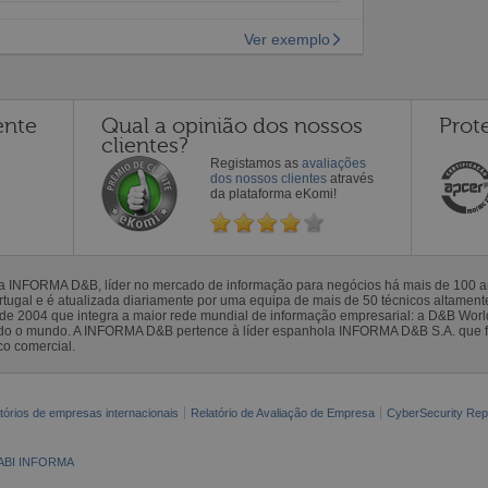
Ver exemplo
ente
Qual a opinião dos nossos
Prot
clientes?
Registamos as
avaliações
dos nossos clientes
através
da plataforma eKomi!
la INFORMA D&B, líder no mercado de informação para negócios há mais de 100
gal e é atualizada diariamente por uma equipa de mais de 50 técnicos altamente 
sde 2004 que integra a maior rede mundial de informação empresarial: a D&B Wor
todo o mundo. A INFORMA D&B pertence à líder espanhola INFORMA D&B S.A. que 
co comercial.
tórios de empresas internacionais
Relatório de Avaliação de Empresa
CyberSecurity Rep
ABI INFORMA