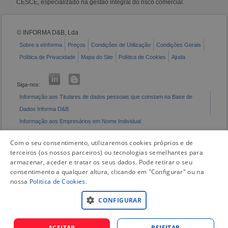
CESCE, especializado na gestão integral do risco comercial.
© INFORMA D&B, Lda
Sobre a eInforma
Preços
Condições de Utilização
Condições Gerais
Política de Privacidade
Mapa do Site
Política de Cookies
Ajuda
Siga-nos:
Informação aos Titulares de dados pessoais que constam na Base de
Dados Informa D&B
Informação aos Empresários em Nome Individual
Livro de Reclamações Eletrónico
Com o seu consentimento, utilizaremos cookies próprios e de
terceiros (os nossos parceiros) ou tecnologias semelhantes para
armazenar, aceder e tratar os seus dados. Pode retirar o seu
consentimento a qualquer altura, clicando em "Configurar" ou na
nossa
Politica de Cookies
.
CONFIGURAR
ACEITAR
REJEITAR