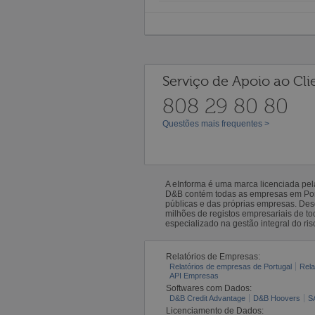
Serviço de Apoio ao Cli
808 29 80 80
Questões mais frequentes >
A eInforma é uma marca licenciada pe
D&B contém todas as empresas em Portu
públicas e das próprias empresas. De
milhões de registos empresariais de 
especializado na gestão integral do ris
Relatórios de Empresas:
Relatórios de empresas de Portugal
Rela
API Empresas
Softwares com Dados:
D&B Credit Advantage
D&B Hoovers
S
Licenciamento de Dados: