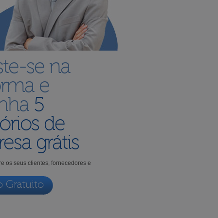
ste-se na
orma e
enha
5
órios de
esa grátis
e os seus clientes, fornecedores e
o Gratuito