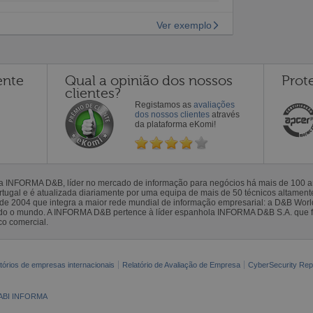
Ver exemplo
ente
Qual a opinião dos nossos
Prot
clientes?
Registamos as
avaliações
dos nossos clientes
através
da plataforma eKomi!
la INFORMA D&B, líder no mercado de informação para negócios há mais de 100
gal e é atualizada diariamente por uma equipa de mais de 50 técnicos altamente 
sde 2004 que integra a maior rede mundial de informação empresarial: a D&B Wor
todo o mundo. A INFORMA D&B pertence à líder espanhola INFORMA D&B S.A. que 
co comercial.
tórios de empresas internacionais
Relatório de Avaliação de Empresa
CyberSecurity Rep
ABI INFORMA