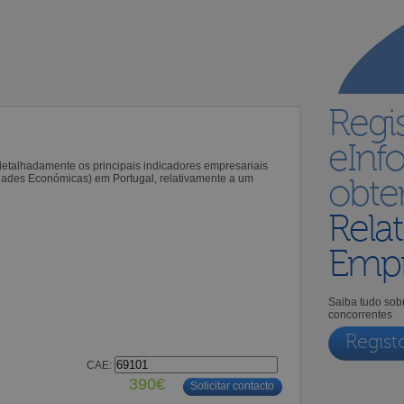
Regi
eInf
 detalhadamente os principais indicadores empresariais
idades Económicas) em Portugal, relativamente a um
obt
Relat
Empr
Saiba tudo sobr
concorrentes
Regist
CAE:
390€
Solicitar contacto