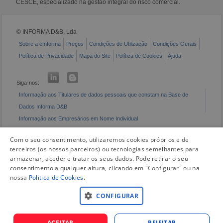
CESCE, especializado na gestão integral do risco comercial.
© INFORMA D&B, Lda
Sobre a eInforma
Preços
Condições de Utilização
Condições Gerais
Política de Privacidade
Mapa do Site
Política de Cookies
Ajuda
Siga-nos:
Informação aos Titulares de dados pessoais que constam na Base de
Dados Informa D&B
Informação aos Empresários em Nome Individual
Livro de Reclamações Eletrónico
Com o seu consentimento, utilizaremos cookies próprios e de
terceiros (os nossos parceiros) ou tecnologias semelhantes para
armazenar, aceder e tratar os seus dados. Pode retirar o seu
consentimento a qualquer altura, clicando em "Configurar" ou na
nossa
Politica de Cookies
.
CONFIGURAR
ACEITAR
REJEITAR