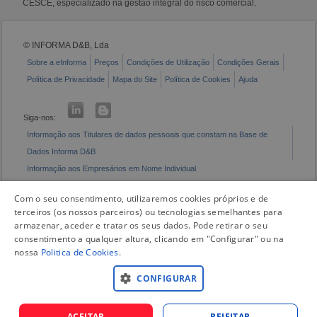
CESCE, especializado na gestão integral do risco comercial.
© INFORMA D&B, Lda
Sobre a eInforma
Preços
Condições de Utilização
Condições Gerais
Política de Privacidade
Mapa do Site
Política de Cookies
Ajuda
Siga-nos:
Informação aos Titulares de dados pessoais que constam na Base de
Dados Informa D&B
Informação aos Empresários em Nome Individual
Livro de Reclamações Eletrónico
Com o seu consentimento, utilizaremos cookies próprios e de
terceiros (os nossos parceiros) ou tecnologias semelhantes para
armazenar, aceder e tratar os seus dados. Pode retirar o seu
consentimento a qualquer altura, clicando em "Configurar" ou na
nossa
Politica de Cookies
.
CONFIGURAR
ACEITAR
REJEITAR