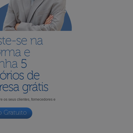
ste-se na
orma e
enha
5
órios de
esa grátis
e os seus clientes, fornecedores e
o Gratuito