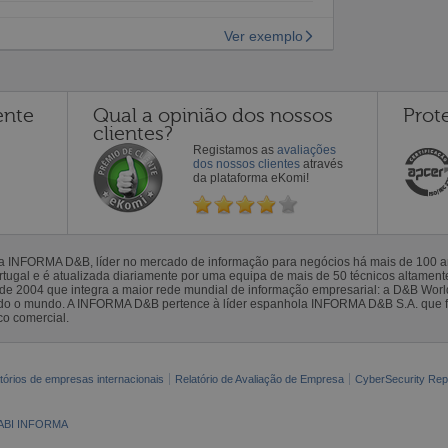
Ver exemplo
ente
Qual a opinião dos nossos
Prot
clientes?
Registamos as
avaliações
dos nossos clientes
através
da plataforma eKomi!
la INFORMA D&B, líder no mercado de informação para negócios há mais de 100
gal e é atualizada diariamente por uma equipa de mais de 50 técnicos altamente 
sde 2004 que integra a maior rede mundial de informação empresarial: a D&B Wor
todo o mundo. A INFORMA D&B pertence à líder espanhola INFORMA D&B S.A. que 
co comercial.
tórios de empresas internacionais
Relatório de Avaliação de Empresa
CyberSecurity Rep
ABI INFORMA