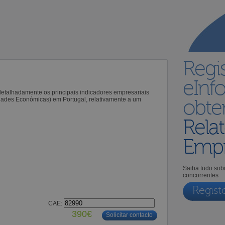
Regi
eInf
 detalhadamente os principais indicadores empresariais
idades Económicas) em Portugal, relativamente a um
obt
Relat
Empr
Saiba tudo sobr
concorrentes
Regist
CAE:
390€
Solicitar contacto