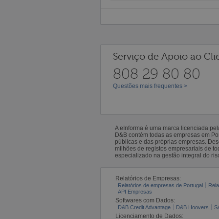
Serviço de Apoio ao Cli
808 29 80 80
Questões mais frequentes >
A eInforma é uma marca licenciada pe
D&B contém todas as empresas em Portu
públicas e das próprias empresas. De
milhões de registos empresariais de 
especializado na gestão integral do ris
Relatórios de Empresas:
Relatórios de empresas de Portugal
Rela
API Empresas
Softwares com Dados:
D&B Credit Advantage
D&B Hoovers
S
Licenciamento de Dados: