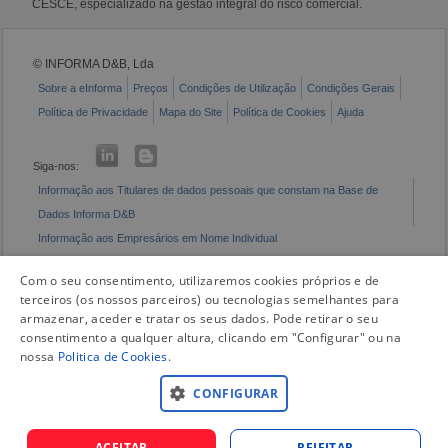
CESCE, especializado na gestão integral do risco comercial.
© INFORMA D&B, Lda
Sobre a eInforma
Preços
Condições de Utilização
Condições Gerais
Política de Privacidade
Mapa do Site
Política de Cookies
Ajuda
Siga-nos:
Informação aos Titulares de dados pessoais que constam na Base de
Dados Informa D&B
Informação aos Empresários em Nome Individual
Livro de Reclamações Eletrónico
Com o seu consentimento, utilizaremos cookies próprios e de
terceiros (os nossos parceiros) ou tecnologias semelhantes para
armazenar, aceder e tratar os seus dados. Pode retirar o seu
consentimento a qualquer altura, clicando em "Configurar" ou na
nossa
Politica de Cookies
.
CONFIGURAR
ACEITAR
REJEITAR