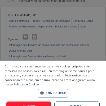
CESCE, especializado na gestão integral do risco comercial.
© INFORMA D&B, Lda
Sobre a eInforma
Preços
Condições de Utilização
Condições Gerais
Política de Privacidade
Mapa do Site
Política de Cookies
Ajuda
Siga-nos:
Informação aos Titulares de dados pessoais que constam na Base de
Dados Informa D&B
Informação aos Empresários em Nome Individual
Livro de Reclamações Eletrónico
Com o seu consentimento, utilizaremos cookies próprios e de
terceiros (os nossos parceiros) ou tecnologias semelhantes para
armazenar, aceder e tratar os seus dados. Pode retirar o seu
consentimento a qualquer altura, clicando em "Configurar" ou na
nossa
Politica de Cookies
.
CONFIGURAR
ACEITAR
REJEITAR