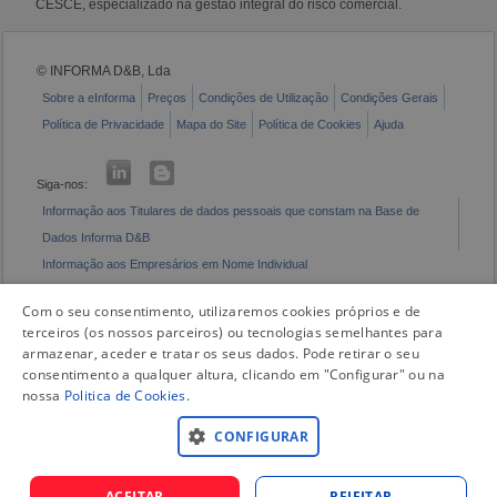
CESCE, especializado na gestão integral do risco comercial.
© INFORMA D&B, Lda
Sobre a eInforma
Preços
Condições de Utilização
Condições Gerais
Política de Privacidade
Mapa do Site
Política de Cookies
Ajuda
Siga-nos:
Informação aos Titulares de dados pessoais que constam na Base de
Dados Informa D&B
Informação aos Empresários em Nome Individual
Livro de Reclamações Eletrónico
Com o seu consentimento, utilizaremos cookies próprios e de
terceiros (os nossos parceiros) ou tecnologias semelhantes para
armazenar, aceder e tratar os seus dados. Pode retirar o seu
consentimento a qualquer altura, clicando em "Configurar" ou na
nossa
Politica de Cookies
.
CONFIGURAR
ACEITAR
REJEITAR