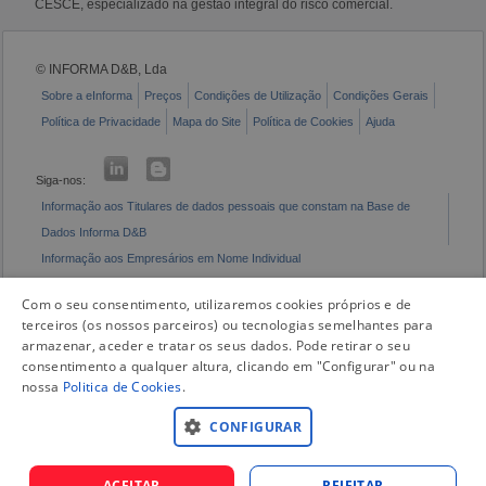
CESCE, especializado na gestão integral do risco comercial.
© INFORMA D&B, Lda
Sobre a eInforma
Preços
Condições de Utilização
Condições Gerais
Política de Privacidade
Mapa do Site
Política de Cookies
Ajuda
Siga-nos:
Informação aos Titulares de dados pessoais que constam na Base de
Dados Informa D&B
Informação aos Empresários em Nome Individual
Livro de Reclamações Eletrónico
Com o seu consentimento, utilizaremos cookies próprios e de
terceiros (os nossos parceiros) ou tecnologias semelhantes para
armazenar, aceder e tratar os seus dados. Pode retirar o seu
consentimento a qualquer altura, clicando em "Configurar" ou na
nossa
Politica de Cookies
.
CONFIGURAR
ACEITAR
REJEITAR