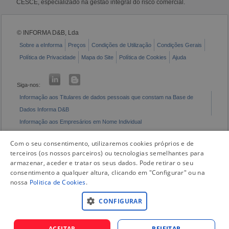
CESCE, especializado na gestão integral do risco comercial.
© INFORMA D&B, Lda
Sobre a eInforma
Preços
Condições de Utilização
Condições Gerais
Política de Privacidade
Mapa do Site
Política de Cookies
Ajuda
Siga-nos:
Informação aos Titulares de dados pessoais que constam na Base de
Dados Informa D&B
Informação aos Empresários em Nome Individual
Livro de Reclamações Eletrónico
Com o seu consentimento, utilizaremos cookies próprios e de
terceiros (os nossos parceiros) ou tecnologias semelhantes para
armazenar, aceder e tratar os seus dados. Pode retirar o seu
consentimento a qualquer altura, clicando em "Configurar" ou na
nossa
Politica de Cookies
.
CONFIGURAR
ACEITAR
REJEITAR