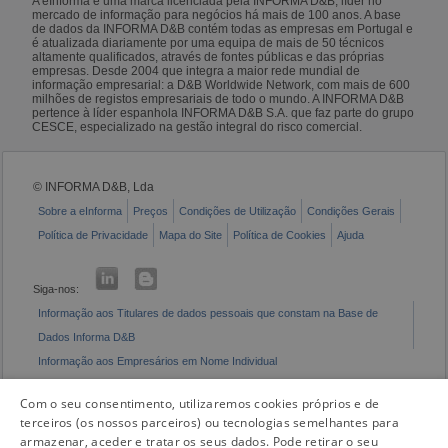
A eInforma é uma marca licenciada pela INFORMA D&B, líder no
mercado de informação para negócios há mais de 100 anos. A base
de dados da INFORMA D&B contém todas as empresas em Portugal e
é atualizada diariamente por uma equipa de mais de 50 técnicos
altamente qualificados, através de fontes públicas e das próprias
empresas. Desde 2004 que integra a maior rede mundial de
informação empresarial: a D&B Worldwide Network, com mais de 600
milhões de registos empresariais de todo o mundo. A INFORMA D&B
pertence à líder espanhola INFORMA D&B S.A. que faz parte do grupo
CESCE, especializado na gestão integral do risco comercial.
© INFORMA D&B, Lda
Sobre a eInforma
Preços
Condições de Utilização
Condições Gerais
Política de Privacidade
Mapa do Site
Política de Cookies
Ajuda
Siga-nos:
Informação aos Titulares de dados pessoais que constam na Base de
Dados Informa D&B
Informação aos Empresários em Nome Individual
Livro de Reclamações Eletrónico
Com o seu consentimento, utilizaremos cookies próprios e de
terceiros (os nossos parceiros) ou tecnologias semelhantes para
armazenar, aceder e tratar os seus dados. Pode retirar o seu