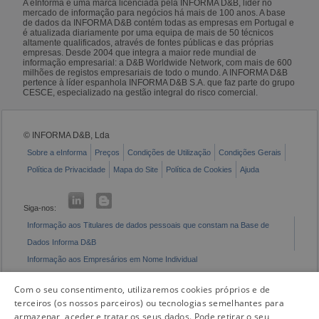
A eInforma é uma marca licenciada pela INFORMA D&B, líder no
mercado de informação para negócios há mais de 100 anos. A base
de dados da INFORMA D&B contém todas as empresas em Portugal e
é atualizada diariamente por uma equipa de mais de 50 técnicos
altamente qualificados, através de fontes públicas e das próprias
empresas. Desde 2004 que integra a maior rede mundial de
informação empresarial: a D&B Worldwide Network, com mais de 600
milhões de registos empresariais de todo o mundo. A INFORMA D&B
pertence à líder espanhola INFORMA D&B S.A. que faz parte do grupo
CESCE, especializado na gestão integral do risco comercial.
© INFORMA D&B, Lda
Sobre a eInforma
Preços
Condições de Utilização
Condições Gerais
Política de Privacidade
Mapa do Site
Política de Cookies
Ajuda
Siga-nos:
Informação aos Titulares de dados pessoais que constam na Base de
Dados Informa D&B
Informação aos Empresários em Nome Individual
Livro de Reclamações Eletrónico
Com o seu consentimento, utilizaremos cookies próprios e de
terceiros (os nossos parceiros) ou tecnologias semelhantes para
armazenar, aceder e tratar os seus dados. Pode retirar o seu