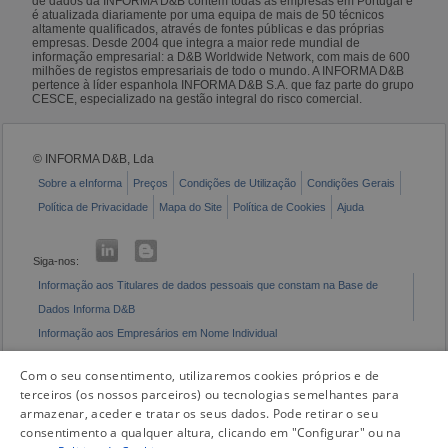
de dados da INFORMA D&B contém todas as empresas em Portugal e
é atualizada diariamente por uma equipa de mais de 50 técnicos
altamente qualificados, através de fontes públicas e das próprias
empresas. Desde 2004 que integra a maior rede mundial de
informação empresarial: a D&B Worldwide Network, com mais de 600
milhões de registos empresariais de todo o mundo. A INFORMA D&B
pertence à líder espanhola INFORMA D&B S.A. que faz parte do grupo
CESCE, especializado na gestão integral do risco comercial.
© INFORMA D&B, Lda
Sobre a eInforma
Preços
Condições de Utilização
Condições Gerais
Política de Privacidade
Mapa do Site
Política de Cookies
Ajuda
Siga-nos:
Informação aos Titulares de dados pessoais que constam na Base de
Dados Informa D&B
Informação aos Empresários em Nome Individual
Livro de Reclamações Eletrónico
Com o seu consentimento, utilizaremos cookies próprios e de
terceiros (os nossos parceiros) ou tecnologias semelhantes para
armazenar, aceder e tratar os seus dados. Pode retirar o seu
consentimento a qualquer altura, clicando em "Configurar" ou na