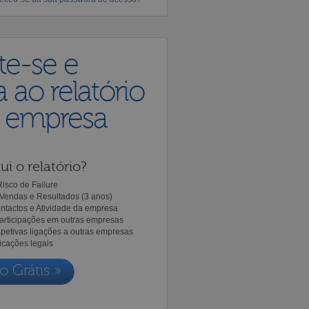
te-se e
 ao relatório
a empresa
ui o relatório?
isco de Failure
Vendas e Resultados (3 anos)
ntactos e Atividade da empresa
Participações em outras empresas
spetivas ligações a outras empresas
icações legais
o Grátis »