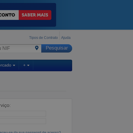
Tipos de Contrato
Ajuda
ercado
+
viço:
eceu-se da sua password de acesso?