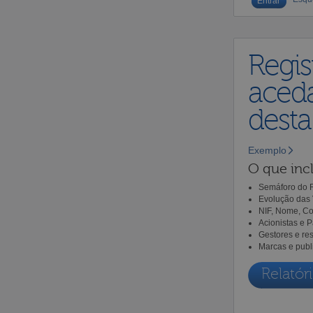
Regis
aceda
dest
Exemplo
O que incl
Semáforo do R
Evolução das 
NIF, Nome, Co
Acionistas e 
Gestores e re
Marcas e publ
Relatóri