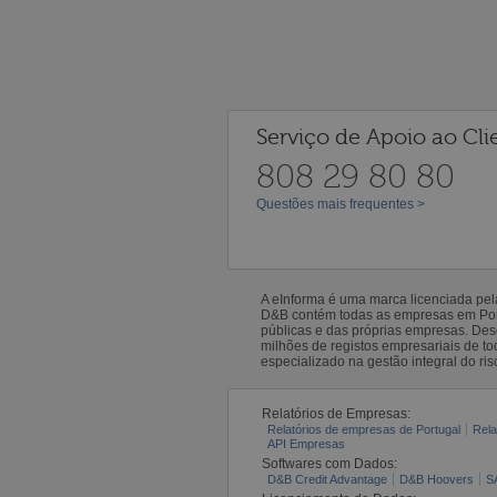
Serviço de Apoio ao Cli
808 29 80 80
Questões mais frequentes >
A eInforma é uma marca licenciada pe
D&B contém todas as empresas em Portu
públicas e das próprias empresas. De
milhões de registos empresariais de 
especializado na gestão integral do ris
Relatórios de Empresas:
Relatórios de empresas de Portugal
Rela
API Empresas
Softwares com Dados:
D&B Credit Advantage
D&B Hoovers
S