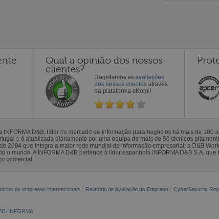
ente
Qual a opinião dos nossos
Prot
clientes?
Registamos as
avaliações
dos nossos clientes
através
da plataforma eKomi!
la INFORMA D&B, líder no mercado de informação para negócios há mais de 100
gal e é atualizada diariamente por uma equipa de mais de 50 técnicos altamente 
sde 2004 que integra a maior rede mundial de informação empresarial: a D&B Wor
todo o mundo. A INFORMA D&B pertence à líder espanhola INFORMA D&B S.A. que 
co comercial.
tórios de empresas internacionais
Relatório de Avaliação de Empresa
CyberSecurity Rep
ABI INFORMA