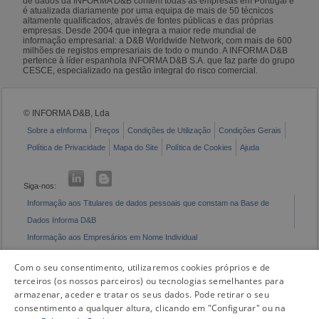
de dados da INFORMA D&B contém todas as empresas em Portugal e
é atualizada diariamente por uma equipa de mais de 50 técnicos
altamente qualificados, através de fontes públicas e das próprias
empresas. Desde 2004 que integra a maior rede mundial de
informação empresarial: a D&B Worldwide Network, com mais de 600
milhões de registos empresariais de todo o mundo. A INFORMA D&B
pertence à líder espanhola INFORMA D&B S.A. que faz parte do grupo
CESCE, especializado na gestão integral do risco comercial.
© INFORMA D&B, Lda
Sobre a eInforma
Preços
Condições de Utilização
Condições Gerais
Política de Privacidade
Mapa do Site
Política de Cookies
Ajuda
Siga-nos:
Informação aos Titulares de dados pessoais que constam na Base de
Dados Informa D&B
Informação aos Empresários em Nome Individual
Livro de Reclamações Eletrónico
Com o seu consentimento, utilizaremos cookies próprios e de
terceiros (os nossos parceiros) ou tecnologias semelhantes para
armazenar, aceder e tratar os seus dados. Pode retirar o seu
consentimento a qualquer altura, clicando em "Configurar" ou na