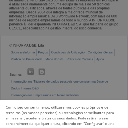
de dados da INFORMA D&B contém todas as empresas em Portugal e
é atualizada diariamente por uma equipa de mais de 50 técnicos
altamente qualificados, através de fontes públicas e das próprias
empresas. Desde 2004 que integra a maior rede mundial de
informação empresarial: a D&B Worldwide Network, com mais de 600
milhões de registos empresariais de todo o mundo. A INFORMA D&B
pertence à líder espanhola INFORMA D&B S.A. que faz parte do grupo
CESCE, especializado na gestão integral do risco comercial.
© INFORMA D&B, Lda
Sobre a eInforma
Preços
Condições de Utilização
Condições Gerais
Política de Privacidade
Mapa do Site
Política de Cookies
Ajuda
Siga-nos:
Informação aos Titulares de dados pessoais que constam na Base de
Dados Informa D&B
Informação aos Empresários em Nome Individual
Livro de Reclamações Eletrónico
Com o seu consentimento, utilizaremos cookies próprios e de
terceiros (os nossos parceiros) ou tecnologias semelhantes para
armazenar, aceder e tratar os seus dados. Pode retirar o seu
consentimento a qualquer altura, clicando em "Configurar" ou na