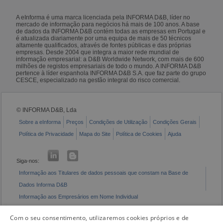
A eInforma é uma marca licenciada pela INFORMA D&B, líder no
mercado de informação para negócios há mais de 100 anos. A base
de dados da INFORMA D&B contém todas as empresas em Portugal e
é atualizada diariamente por uma equipa de mais de 50 técnicos
altamente qualificados, através de fontes públicas e das próprias
empresas. Desde 2004 que integra a maior rede mundial de
informação empresarial: a D&B Worldwide Network, com mais de 600
milhões de registos empresariais de todo o mundo. A INFORMA D&B
pertence à líder espanhola INFORMA D&B S.A. que faz parte do grupo
CESCE, especializado na gestão integral do risco comercial.
© INFORMA D&B, Lda
Sobre a eInforma
Preços
Condições de Utilização
Condições Gerais
Política de Privacidade
Mapa do Site
Política de Cookies
Ajuda
Siga-nos:
Informação aos Titulares de dados pessoais que constam na Base de
Dados Informa D&B
Informação aos Empresários em Nome Individual
Livro de Reclamações Eletrónico
Com o seu consentimento, utilizaremos cookies próprios e de