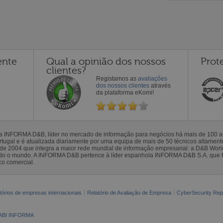
ente
Qual a opinião dos nossos
Prot
clientes?
Registamos as
avaliações
dos nossos clientes
através
da plataforma eKomi!
la INFORMA D&B, líder no mercado de informação para negócios há mais de 100
gal e é atualizada diariamente por uma equipa de mais de 50 técnicos altamente 
sde 2004 que integra a maior rede mundial de informação empresarial: a D&B Wor
todo o mundo. A INFORMA D&B pertence à líder espanhola INFORMA D&B S.A. que 
co comercial.
tórios de empresas internacionais
Relatório de Avaliação de Empresa
CyberSecurity Rep
ABI INFORMA