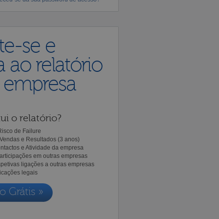
te-se e
 ao relatório
a empresa
ui o relatório?
isco de Failure
Vendas e Resultados (3 anos)
ntactos e Atividade da empresa
Participações em outras empresas
spetivas ligações a outras empresas
icações legais
o Grátis »