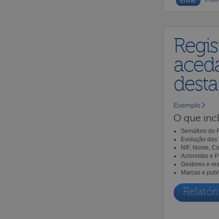
Regis
aceda
dest
Exemplo
O que incl
Semáforo do R
Evolução das 
NIF, Nome, Co
Acionistas e 
Gestores e re
Marcas e publ
Relatóri