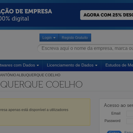
Login
Registo Gratuito
ftwares com Dados
Licenciamento de Dados
Estudos de M
ANTÓNIO ALBUQUERQUE COELHO
UQUERQUE COELHO
Acesso ao ser
esa apenas está disponível a utilizadores
Email
Password
Esqu