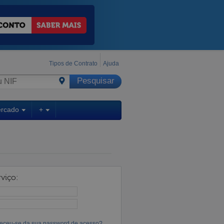
Tipos de Contrato
Ajuda
ercado
+
viço:
eceu-se da sua password de acesso?