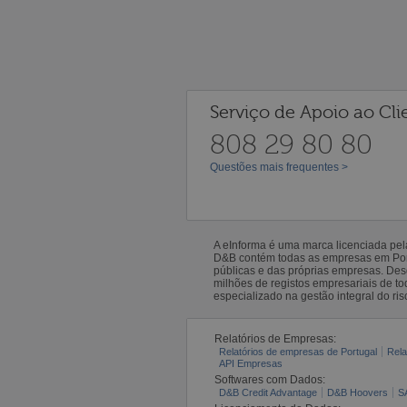
Serviço de Apoio ao Cli
808 29 80 80
Questões mais frequentes >
A eInforma é uma marca licenciada pe
D&B contém todas as empresas em Portu
públicas e das próprias empresas. De
milhões de registos empresariais de 
especializado na gestão integral do ris
Relatórios de Empresas:
Relatórios de empresas de Portugal
Rela
API Empresas
Softwares com Dados:
D&B Credit Advantage
D&B Hoovers
S