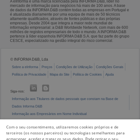
A eInforma é uma marca licenciada pela INFORMA D&B, líder no
mercado de informação para negócios há mais de 100 anos. A base
de dados da INFORMA D&B contém todas as empresas em Portugal e
é atualizada diariamente por uma equipa de mais de 50 técnicos
altamente qualificados, através de fontes públicas e das próprias
empresas. Desde 2004 que integra a maior rede mundial de
informação empresarial: a D&B Worldwide Network, com mais de 600
milhões de registos empresariais de todo o mundo. A INFORMA D&B
pertence à líder espanhola INFORMA D&B S.A. que faz parte do grupo
CESCE, especializado na gestão integral do risco comercial.
© INFORMA D&B, Lda
Sobre a eInforma
Preços
Condições de Utilização
Condições Gerais
Política de Privacidade
Mapa do Site
Política de Cookies
Ajuda
Siga-nos:
Informação aos Titulares de dados pessoais que constam na Base de
Dados Informa D&B
Informação aos Empresários em Nome Individual
Livro de Reclamações Eletrónico
Com o seu consentimento, utilizaremos cookies próprios e de
terceiros (os nossos parceiros) ou tecnologias semelhantes para
armazenar, aceder e tratar os seus dados. Pode retirar o seu