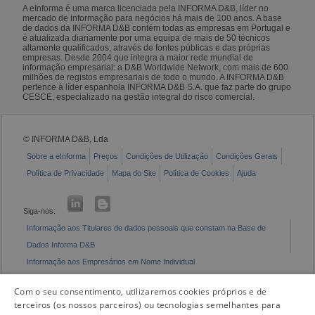
A eInforma é uma marca licenciada pela INFORMA D&B, líder no
mercado de informação para negócios há mais de 100 anos. A base
de dados da INFORMA D&B contém todas as empresas em Portugal e
é atualizada diariamente por uma equipa de mais de 50 técnicos
altamente qualificados, através de fontes públicas e das próprias
empresas. Desde 2004 que integra a maior rede mundial de
informação empresarial: a D&B Worldwide Network, com mais de 600
milhões de registos empresariais de todo o mundo. A INFORMA D&B
pertence à líder espanhola INFORMA D&B S.A. que faz parte do grupo
CESCE, especializado na gestão integral do risco comercial.
© INFORMA D&B, Lda
Sobre a eInforma
Preços
Condições de Utilização
Condições Gerais
Política de Privacidade
Mapa do Site
Política de Cookies
Ajuda
Siga-nos:
Informação aos Titulares de dados pessoais que constam na Base de
Dados Informa D&B
Informação aos Empresários em Nome Individual
Livro de Reclamações Eletrónico
Com o seu consentimento, utilizaremos cookies próprios e de
terceiros (os nossos parceiros) ou tecnologias semelhantes para