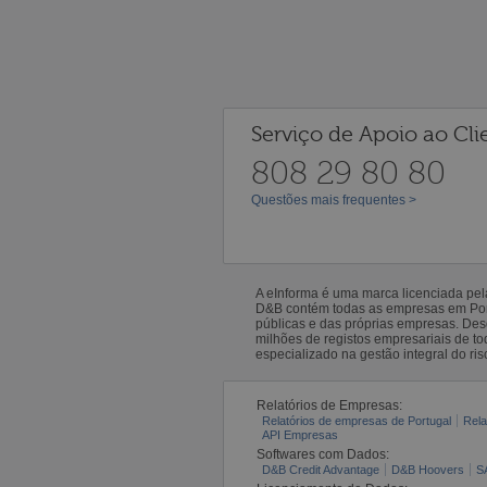
Serviço de Apoio ao Cli
808 29 80 80
Questões mais frequentes >
A eInforma é uma marca licenciada pe
D&B contém todas as empresas em Portu
públicas e das próprias empresas. De
milhões de registos empresariais de 
especializado na gestão integral do ris
Relatórios de Empresas:
Relatórios de empresas de Portugal
Rela
API Empresas
Softwares com Dados:
D&B Credit Advantage
D&B Hoovers
S