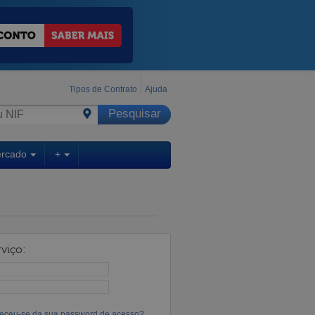
Tipos de Contrato
Ajuda
ercado
+
viço:
eceu-se da sua password de acesso?