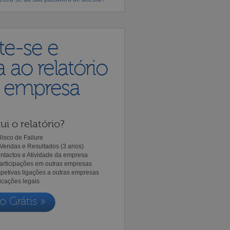
te-se e
 ao relatório
a empresa
ui o relatório?
isco de Failure
Vendas e Resultados (3 anos)
ntactos e Atividade da empresa
Participações em outras empresas
spetivas ligações a outras empresas
icações legais
o Grátis »