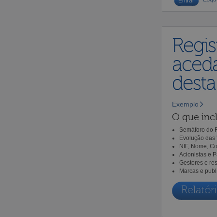
Regis
aceda
dest
Exemplo
O que incl
Semáforo do R
Evolução das 
NIF, Nome, Co
Acionistas e 
Gestores e re
Marcas e publ
Relatóri