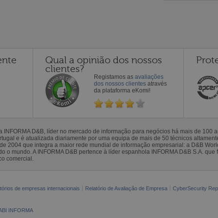
ente
Qual a opinião dos nossos
Prot
clientes?
Registamos as
avaliações
dos nossos clientes
através
da plataforma eKomi!
la INFORMA D&B, líder no mercado de informação para negócios há mais de 100
gal e é atualizada diariamente por uma equipa de mais de 50 técnicos altamente 
sde 2004 que integra a maior rede mundial de informação empresarial: a D&B Wor
todo o mundo. A INFORMA D&B pertence à líder espanhola INFORMA D&B S.A. que 
co comercial.
tórios de empresas internacionais
Relatório de Avaliação de Empresa
CyberSecurity Rep
ABI INFORMA