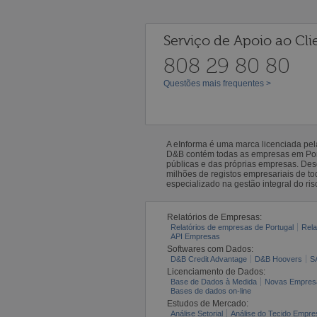
Serviço de Apoio ao Cli
808 29 80 80
Questões mais frequentes >
A eInforma é uma marca licenciada pe
D&B contém todas as empresas em Portu
públicas e das próprias empresas. De
milhões de registos empresariais de 
especializado na gestão integral do ris
Relatórios de Empresas:
Relatórios de empresas de Portugal
Rela
API Empresas
Softwares com Dados:
D&B Credit Advantage
D&B Hoovers
S
Licenciamento de Dados:
Base de Dados à Medida
Novas Empres
Bases de dados on-line
Estudos de Mercado:
Análise Setorial
Análise do Tecido Empres