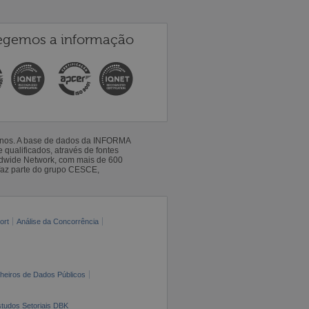
egemos a informação
 anos. A base de dados da INFORMA
qualificados, através de fontes
ldwide Network, com mais de 600
faz parte do grupo CESCE,
ort
Análise da Concorrência
cheiros de Dados Públicos
tudos Setoriais DBK