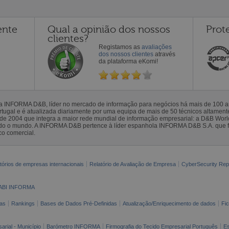
ente
Qual a opinião dos nossos
Prot
clientes?
Registamos as
avaliações
dos nossos clientes
através
da plataforma eKomi!
la INFORMA D&B, líder no mercado de informação para negócios há mais de 100
gal e é atualizada diariamente por uma equipa de mais de 50 técnicos altamente 
sde 2004 que integra a maior rede mundial de informação empresarial: a D&B Wor
todo o mundo. A INFORMA D&B pertence à líder espanhola INFORMA D&B S.A. que 
co comercial.
tórios de empresas internacionais
Relatório de Avaliação de Empresa
CyberSecurity Rep
ABI INFORMA
as
Rankings
Bases de Dados Pré-Definidas
Atualização/Enriquecimento de dados
Fi
arial - Município
Barómetro INFORMA
Firmografia do Tecido Empresarial Português
Es