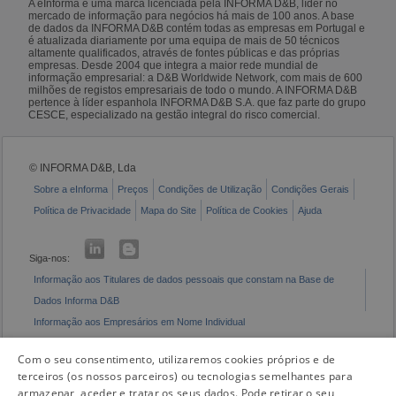
A eInforma é uma marca licenciada pela INFORMA D&B, líder no
mercado de informação para negócios há mais de 100 anos. A base
de dados da INFORMA D&B contém todas as empresas em Portugal e
é atualizada diariamente por uma equipa de mais de 50 técnicos
altamente qualificados, através de fontes públicas e das próprias
empresas. Desde 2004 que integra a maior rede mundial de
informação empresarial: a D&B Worldwide Network, com mais de 600
milhões de registos empresariais de todo o mundo. A INFORMA D&B
pertence à líder espanhola INFORMA D&B S.A. que faz parte do grupo
CESCE, especializado na gestão integral do risco comercial.
© INFORMA D&B, Lda
Sobre a eInforma
Preços
Condições de Utilização
Condições Gerais
Política de Privacidade
Mapa do Site
Política de Cookies
Ajuda
Siga-nos:
Informação aos Titulares de dados pessoais que constam na Base de
Dados Informa D&B
Informação aos Empresários em Nome Individual
Livro de Reclamações Eletrónico
Com o seu consentimento, utilizaremos cookies próprios e de
terceiros (os nossos parceiros) ou tecnologias semelhantes para
armazenar, aceder e tratar os seus dados. Pode retirar o seu