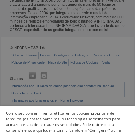
de dados da INFORMA D&B contém todas as empresas em Portugal e
é atualizada diariamente por uma equipa de mais de 50 técnicos
altamente qualificados, através de fontes públicas e das próprias
empresas. Desde 2004 que integra a maior rede mundial de
informação empresarial: a D&B Worldwide Network, com mais de 600
milhões de registos empresariais de todo o mundo. A INFORMA D&B
pertence à líder espanhola INFORMA D&B S.A. que faz parte do grupo
CESCE, especializado na gestão integral do risco comercial.
© INFORMA D&B, Lda
Sobre a eInforma
Preços
Condições de Utilização
Condições Gerais
Política de Privacidade
Mapa do Site
Política de Cookies
Ajuda
Siga-nos:
Informação aos Titulares de dados pessoais que constam na Base de
Dados Informa D&B
Informação aos Empresários em Nome Individual
Livro de Reclamações Eletrónico
Com o seu consentimento, utilizaremos cookies próprios e de
terceiros (os nossos parceiros) ou tecnologias semelhantes para
armazenar, aceder e tratar os seus dados. Pode retirar o seu
consentimento a qualquer altura, clicando em "Configurar" ou na