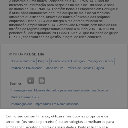
A eInforma é uma marca licenciada pela INFORMA D&B, líder no
mercado de informação para negócios há mais de 100 anos. A base
de dados da INFORMA D&B contém todas as empresas em Portugal e
é atualizada diariamente por uma equipa de mais de 50 técnicos
altamente qualificados, através de fontes públicas e das próprias
empresas. Desde 2004 que integra a maior rede mundial de
informação empresarial: a D&B Worldwide Network, com mais de 600
milhões de registos empresariais de todo o mundo. A INFORMA D&B
pertence à líder espanhola INFORMA D&B S.A. que faz parte do grupo
CESCE, especializado na gestão integral do risco comercial.
© INFORMA D&B, Lda
Sobre a eInforma
Preços
Condições de Utilização
Condições Gerais
Política de Privacidade
Mapa do Site
Política de Cookies
Ajuda
Siga-nos:
Informação aos Titulares de dados pessoais que constam na Base de
Dados Informa D&B
Informação aos Empresários em Nome Individual
Livro de Reclamações Eletrónico
Com o seu consentimento, utilizaremos cookies próprios e de
terceiros (os nossos parceiros) ou tecnologias semelhantes para
armazenar, aceder e tratar os seus dados. Pode retirar o seu