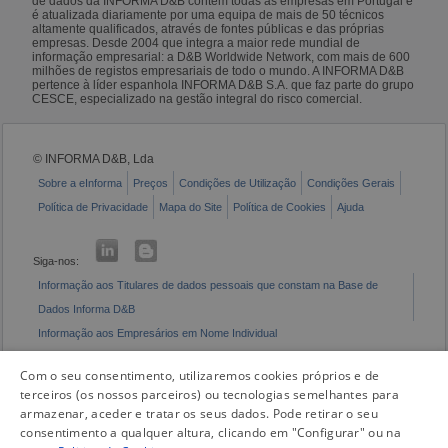
de dados da INFORMA D&B contém todas as empresas em Portugal e
é atualizada diariamente por uma equipa de mais de 50 técnicos
altamente qualificados, através de fontes públicas e das próprias
empresas. Desde 2004 que integra a maior rede mundial de
informação empresarial: a D&B Worldwide Network, com mais de 600
milhões de registos empresariais de todo o mundo. A INFORMA D&B
pertence à líder espanhola INFORMA D&B S.A. que faz parte do grupo
CESCE, especializado na gestão integral do risco comercial.
© INFORMA D&B, Lda
Sobre a eInforma
Preços
Condições de Utilização
Condições Gerais
Política de Privacidade
Mapa do Site
Política de Cookies
Ajuda
Siga-nos:
Informação aos Titulares de dados pessoais que constam na Base de
Dados Informa D&B
Informação aos Empresários em Nome Individual
Livro de Reclamações Eletrónico
Com o seu consentimento, utilizaremos cookies próprios e de
terceiros (os nossos parceiros) ou tecnologias semelhantes para
armazenar, aceder e tratar os seus dados. Pode retirar o seu
consentimento a qualquer altura, clicando em "Configurar" ou na