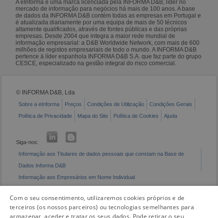
A eInforma é uma marca licenciada pela INFORMA D&B, líder no
mercado de informação para negócios há mais de 100 anos. A base
de dados da INFORMA D&B contém todas as empresas em Portugal e
é atualizada diariamente por uma equipa de mais de 50 técnicos
altamente qualificados, através de fontes públicas e das próprias
empresas. Desde 2004 que integra a maior rede mundial de
informação empresarial: a D&B Worldwide Network, com mais de 600
milhões de registos empresariais de todo o mundo. A INFORMA D&B
pertence à líder espanhola INFORMA D&B S.A. que faz parte do grupo
CESCE, especializado na gestão integral do risco comercial.
© INFORMA D&B, Lda
Sobre a eInforma
Preços
Condições de Utilização
Condições Gerais
Política de Privacidade
Mapa do Site
Política de Cookies
Ajuda
Siga-nos:
Informação aos Titulares de dados pessoais que constam na Base de
Dados Informa D&B
Informação aos Empresários em Nome Individual
Livro de Reclamações Eletrónico
Com o seu consentimento, utilizaremos cookies próprios e de
terceiros (os nossos parceiros) ou tecnologias semelhantes para
armazenar, aceder e tratar os seus dados. Pode retirar o seu