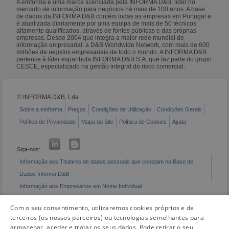
A eInforma é uma marca licenciada pela INFORMA D&B, líder no
mercado de informação para negócios há mais de 100 anos. A base
de dados da INFORMA D&B contém todas as empresas em Portugal e
é atualizada diariamente por uma equipa de mais de 50 técnicos
altamente qualificados, através de fontes públicas e das próprias
empresas. Desde 2004 que integra a maior rede mundial de
informação empresarial: a D&B Worldwide Network, com mais de 600
milhões de registos empresariais de todo o mundo. A INFORMA D&B
pertence à líder espanhola INFORMA D&B S.A. que faz parte do grupo
CESCE, especializado na gestão integral do risco comercial.
© INFORMA D&B, Lda
Sobre a eInforma
Preços
Condições de Utilização
Condições Gerais
Política de Privacidade
Mapa do Site
Política de Cookies
Ajuda
Siga-nos:
Informação aos Titulares de dados pessoais que constam na Base de
Dados Informa D&B
Informação aos Empresários em Nome Individual
Livro de Reclamações Eletrónico
Com o seu consentimento, utilizaremos cookies próprios e de
terceiros (os nossos parceiros) ou tecnologias semelhantes para
armazenar, aceder e tratar os seus dados. Pode retirar o seu