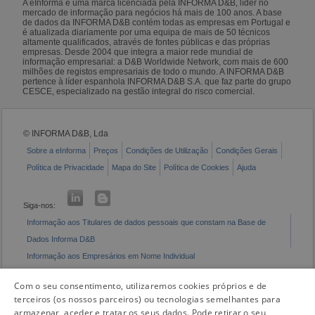
A eInforma é uma marca licenciada pela INFORMA D&B, líder no
mercado de informação para negócios há mais de 100 anos. A base
de dados da INFORMA D&B contém todas as empresas em Portugal e
é atualizada diariamente por uma equipa de mais de 50 técnicos
altamente qualificados, através de fontes públicas e das próprias
empresas. Desde 2004 que integra a maior rede mundial de
informação empresarial: a D&B Worldwide Network, com mais de 600
milhões de registos empresariais de todo o mundo. A INFORMA D&B
pertence à líder espanhola INFORMA D&B S.A. que faz parte do grupo
CESCE, especializado na gestão integral do risco comercial.
© INFORMA D&B, Lda
Sobre a eInforma
Preços
Condições de Utilização
Condições Gerais
Política de Privacidade
Mapa do Site
Política de Cookies
Ajuda
Siga-nos:
Informação aos Titulares de dados pessoais que constam na Base de
Dados Informa D&B
Informação aos Empresários em Nome Individual
Livro de Reclamações Eletrónico
Com o seu consentimento, utilizaremos cookies próprios e de
terceiros (os nossos parceiros) ou tecnologias semelhantes para
armazenar, aceder e tratar os seus dados. Pode retirar o seu