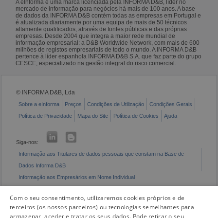
A eInforma é uma marca licenciada pela INFORMA D&B, líder no
mercado de informação para negócios há mais de 100 anos. A base
de dados da INFORMA D&B contém todas as empresas em Portugal e
é atualizada diariamente por uma equipa de mais de 50 técnicos
altamente qualificados, através de fontes públicas e das próprias
empresas. Desde 2004 que integra a maior rede mundial de
informação empresarial: a D&B Worldwide Network, com mais de 600
milhões de registos empresariais de todo o mundo. A INFORMA D&B
pertence à líder espanhola INFORMA D&B S.A. que faz parte do grupo
CESCE, especializado na gestão integral do risco comercial.
© INFORMA D&B, Lda
Sobre a eInforma
Preços
Condições de Utilização
Condições Gerais
Política de Privacidade
Mapa do Site
Política de Cookies
Ajuda
Siga-nos:
Informação aos Titulares de dados pessoais que constam na Base de
Dados Informa D&B
Informação aos Empresários em Nome Individual
Livro de Reclamações Eletrónico
Com o seu consentimento, utilizaremos cookies próprios e de
terceiros (os nossos parceiros) ou tecnologias semelhantes para
armazenar, aceder e tratar os seus dados. Pode retirar o seu