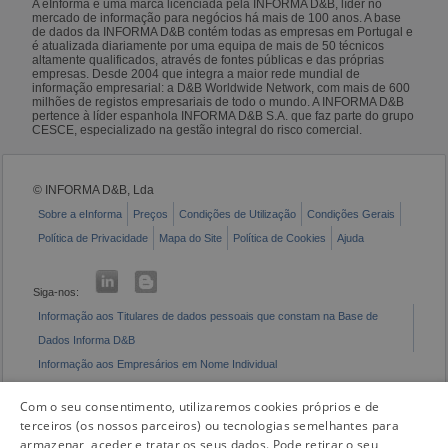
A eInforma é uma marca licenciada pela INFORMA D&B, líder no
mercado de informação para negócios há mais de 100 anos. A base
de dados da INFORMA D&B contém todas as empresas em Portugal e
é atualizada diariamente por uma equipa de mais de 50 técnicos
altamente qualificados, através de fontes públicas e das próprias
empresas. Desde 2004 que integra a maior rede mundial de
informação empresarial: a D&B Worldwide Network, com mais de 600
milhões de registos empresariais de todo o mundo. A INFORMA D&B
pertence à líder espanhola INFORMA D&B S.A. que faz parte do grupo
CESCE, especializado na gestão integral do risco comercial.
© INFORMA D&B, Lda
Sobre a eInforma
Preços
Condições de Utilização
Condições Gerais
Política de Privacidade
Mapa do Site
Política de Cookies
Ajuda
Siga-nos:
Informação aos Titulares de dados pessoais que constam na Base de
Dados Informa D&B
Informação aos Empresários em Nome Individual
Livro de Reclamações Eletrónico
Com o seu consentimento, utilizaremos cookies próprios e de
terceiros (os nossos parceiros) ou tecnologias semelhantes para
armazenar, aceder e tratar os seus dados. Pode retirar o seu