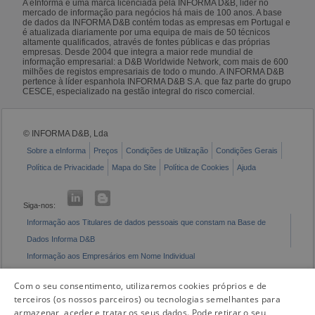
A eInforma é uma marca licenciada pela INFORMA D&B, líder no
mercado de informação para negócios há mais de 100 anos. A base
de dados da INFORMA D&B contém todas as empresas em Portugal e
é atualizada diariamente por uma equipa de mais de 50 técnicos
altamente qualificados, através de fontes públicas e das próprias
empresas. Desde 2004 que integra a maior rede mundial de
informação empresarial: a D&B Worldwide Network, com mais de 600
milhões de registos empresariais de todo o mundo. A INFORMA D&B
pertence à líder espanhola INFORMA D&B S.A. que faz parte do grupo
CESCE, especializado na gestão integral do risco comercial.
© INFORMA D&B, Lda
Sobre a eInforma
Preços
Condições de Utilização
Condições Gerais
Política de Privacidade
Mapa do Site
Política de Cookies
Ajuda
Siga-nos:
Informação aos Titulares de dados pessoais que constam na Base de
Dados Informa D&B
Informação aos Empresários em Nome Individual
Livro de Reclamações Eletrónico
Com o seu consentimento, utilizaremos cookies próprios e de
terceiros (os nossos parceiros) ou tecnologias semelhantes para
armazenar, aceder e tratar os seus dados. Pode retirar o seu